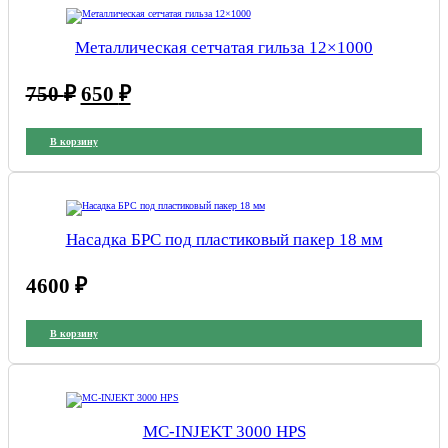
Металлическая сетчатая гильза 12×1000
Первоначальная
Текущая
750
₽
650
₽
цена
цена:
составляла
650 ₽.
В корзину
750 ₽.
Насадка БРС под пластиковый пакер 18 мм
4600
₽
В корзину
MC-INJEKT 3000 HPS