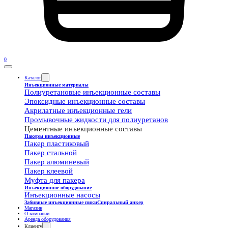
0
Каталог
Инъекционные материалы
Полиуретановые инъекционные составы
Эпоксидные инъекционные составы
Акрилатные инъекционные гели
Промывочные жидкости для полиуретанов
Цементные инъекционные составы
Пакеры инъекционные
Пакер пластиковый
Пакер стальной
Пакер алюминевый
Пакер клеевой
Муфта для пакера
Инъекционное оборудование
Инъекционные насосы
Забивные инъекционные пики
Спиральный анкер
Магазин
О компании
Аренда оборудования
Клиенту