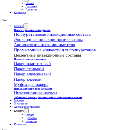
Оплата
Доставка
Гарантии
Контакты
Каталог
Инъекционные материалы
Полиуретановые инъекционные составы
Эпоксидные инъекционные составы
Акрилатные инъекционные гели
Промывочные жидкости для полиуретанов
Цементные инъекционные составы
Пакеры инъекционные
Пакер пластиковый
Пакер стальной
Пакер алюминевый
Пакер клеевой
Муфта для пакера
Инъекционное оборудование
Инъекционные насосы
Забивные инъекционные пики
Спиральный анкер
Магазин
О компании
Аренда оборудования
Клиенту
Оплата
Доставка
Гарантии
Контакты