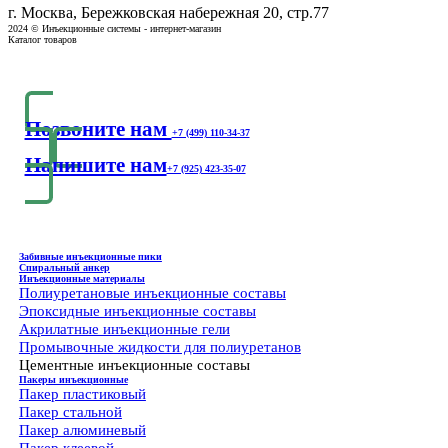
г. Москва, Бережковская набережная 20, стр.77
2024 © Инъекционные системы - интернет-магазин
Каталог товаров
Позвоните нам
+7 (499) 110-34-37
Напишите нам
+7 (925) 423-35-07
Забивные инъекционные пики
Спиральный анкер
Инъекционные материалы
Полиуретановые инъекционные составы
Эпоксидные инъекционные составы
Акрилатные инъекционные гели
Промывочные жидкости для полиуретанов
Цементные инъекционные составы
Пакеры инъекционные
Пакер пластиковый
Пакер стальной
Пакер алюминевый
Пакер клеевой