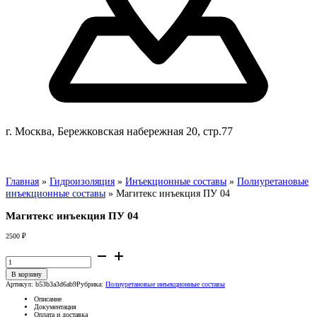
г. Москва, Бережковская набережная 20, стр.77
Главная
»
Гидроизоляция
»
Инъекционные составы
»
Полиуретановые
инъекционные составы
»
Магитекс инъекция ПУ 04
Магитекс инъекция ПУ 04
2500
₽
Количество
товара
Магитекс
инъекция
В корзину
ПУ
Артикул:
b53b3a3d6ab9
Рубрика:
Полиуретановые инъекционные составы
04
Описание
Документация
Оплата и доставка