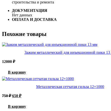
строительства и ремонта
ДОКУМЕНТАЦИЯ
Нет данных
ОПЛАТА И ДОСТАВКА
Похожие товары
Зажим металлический для инъекционной пики 13
12000
₽
В корзину
Металлическая сетчатая гильза 12×1000
Первоначальная
Текущая
750
₽
650
₽
цена
цена:
составляла
650 ₽.
В корзину
750 ₽.