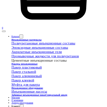
0
Каталог
Инъекционные материалы
Полиуретановые инъекционные составы
Эпоксидные инъекционные составы
Акрилатные инъекционные гели
Промывочные жидкости для полиуретанов
Цементные инъекционные составы
Пакеры инъекционные
Пакер пластиковый
Пакер стальной
Пакер алюминевый
Пакер клеевой
Муфта для пакера
Инъекционное оборудование
Инъекционные насосы
Забивные инъекционные пики
Спиральный анкер
Магазин
О компании
Аренда оборудования
Клиенту