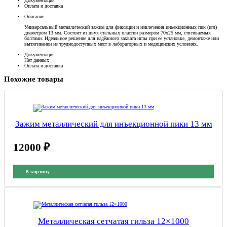
Документация
мм
Оплата и доставка
Описание
Универсальный металлический зажим для фиксации и извлечения инъекционных пик (игл)
диаметром 13 мм. Состоит из двух стальных пластин размером 70х25 мм, стягиваемых
болтами. Идеальное решение для надёжного захвата иглы при её установке, демонтаже или
вытягивании из труднодоступных мест в лабораторных и медицинских условиях.
Документация
Нет данных
Оплата и доставка
Похожие товары
Зажим металлический для инъекционной пики 13 мм
12000
₽
В корзину
Металлическая сетчатая гильза 12×1000