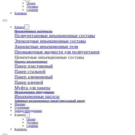
Оплата
Доставка
Гарантии
Контакты
Каталог
Инъекционные материалы
Полиуретановые инъекционные составы
Эпоксидные инъекционные составы
Акрилатные инъекционные гели
Промывочные жидкости для полиуретанов
Цементные инъекционные составы
Пакеры инъекционные
Пакер пластиковый
Пакер стальной
Пакер алюминевый
Пакер клеевой
Муфта для пакера
Инъекционное оборудование
Инъекционные насосы
Забивные инъекционные пики
Спиральный анкер
Магазин
О компании
Аренда оборудования
Клиенту
Оплата
Доставка
Гарантии
Контакты