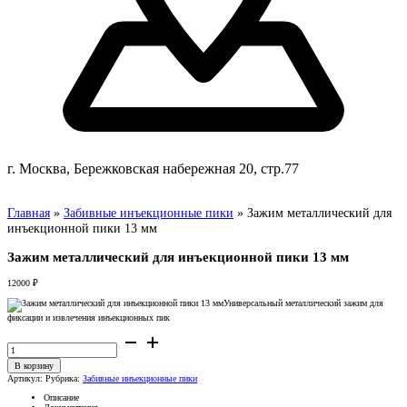
г. Москва, Бережковская набережная 20, стр.77
Главная
»
Забивные инъекционные пики
»
Зажим металлический для
инъекционной пики 13 мм
Зажим металлический для инъекционной пики 13 мм
12000
₽
Универсальный металлический зажим для
фиксации и извлечения инъекционных пик
Количество
товара
Зажим
металлический
В корзину
для
Артикул:
Рубрика:
Забивные инъекционные пики
инъекционной
пики
Описание
13