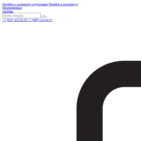
Перейти к основному содержанию
Перейти в колонтитул
Инъекционные
системы
Поиск
+7 (925) 423-35-07
+7 (499) 110-34-37