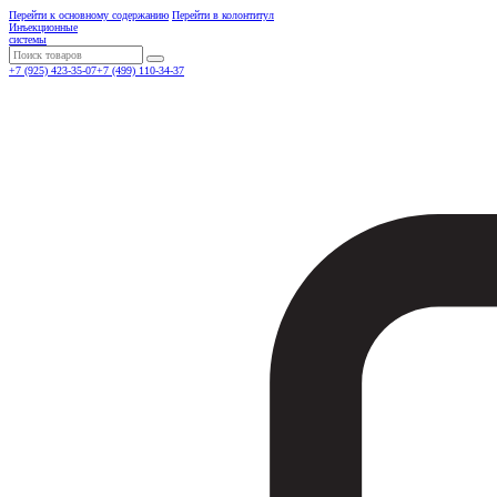
Перейти к основному содержанию
Перейти в колонтитул
Инъекционные
системы
Поиск
+7 (925) 423-35-07
+7 (499) 110-34-37